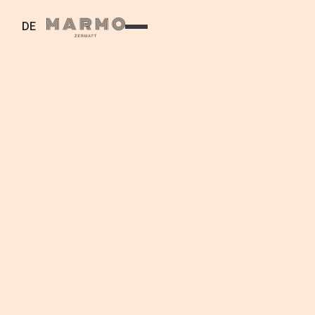
DE
WINTER
CHEESY TUESDAY
Erlebe einen entspannten Abend voller
Käsegenuss im Bergrestaurant Marmo auf dem
Furi, oberhalb von Zermatt. Ob ein aromatisches
Käsefondue oder ein feines Risotto, kombiniert
mit regionalen Zutaten und der einzigartigen
Bergatmosphäre.
Die Extrabahn bringt dich um 18:30 Uhr von
Zermatt aufs Furi, von dort erreichst du uns in 10