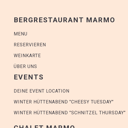
BERGRESTAURANT MARMO
Alle Texte und Links wurden sorgfältig geprüft u
MENU
Website bereitzustellen, übernehmen aber kein
Informationen, richtig, vollständig oder aktuell
RESERVIEREN
Website zu ändern und verpflichten uns auch ni
WEINKARTE
Zeitpunkt ihrer Aufnahme auf ihre Richtigkeit über
ÜBER UNS
erreichen sind. Für illegale, fehlerhafte oder 
haftet allein der Anbieter der Seite, auf welche ve
EVENTS
oder ein sonstiger Schaden vorliegt, 
DEINE EVENT LOCATION
WINTER HÜTTENABEND "CHEESY TUESDAY"
WINTER HÜTTENABEND "SCHNITZEL THURSDAY"
CHALET MARMO