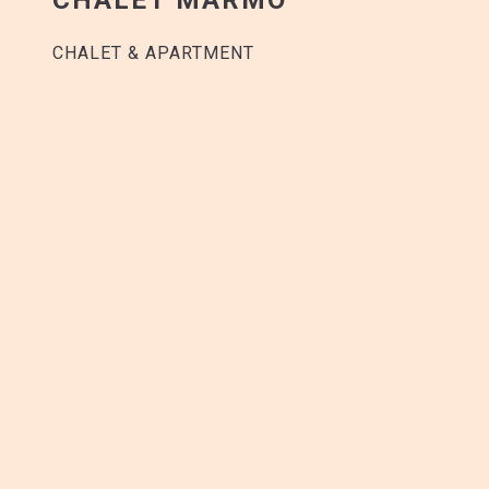
CHALET & APARTMENT
KONTAKT
Marmo Restaurant & Chalet
Furi 209
3920 Zermatt
Öffnungszeiten Sommer
Montag: 11:00-17:00
Dienstag: Geschlossen
Mittwoch: Geschlossen
Donnerstag: 11:00-17:00
Freitag: 11:00-17:00
Samstag: 11:00-17:00
Sonntag: 11:00-17:00
Küche: 11:30 - 15:30