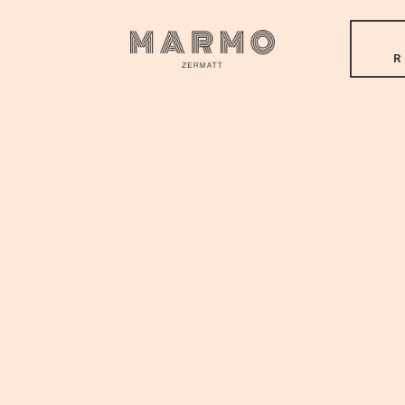
R
IMPRESSUM
Marmo Gastro GmbH.
Furi 209
3920 Zermatt
+41 27 967 82 82
info@marmo.swiss
www.marmo.swiss