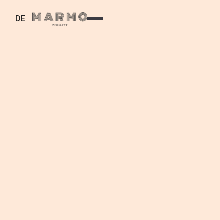
DE
RESTAURANT AUF
DEM FURI
Modern Alpine Cuisine - More than just a lunch.
MENU
WEINE
COCKTAILS