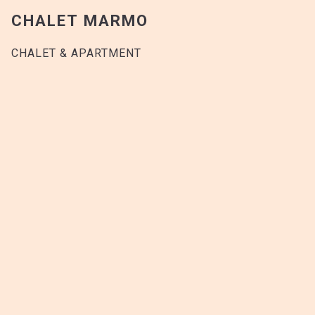
9
Affogato Marmo
CHALET MARMO
Vanilleeis | Espresso
CHALET & APARTMENT
14
Warmer Zimtknoten
Heisser Zimtknoten | Hausgemachtes Fior
di Latte Glace
16
Aprikosen Traum
Zermatter Joghurtschaum | Butter-
Crumble | Aprikosensorbet
PREISE IN CHF, INKL. MWST