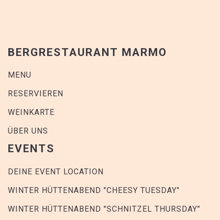
8
Pommes Frites
BERGRESTAURANT MARMO
18
Goldgräber
MENU
Hähnchennuggets | Pommes frites
RESERVIEREN
WEINKARTE
15
ÜBER UNS
Ferrari Teller
EVENTS
Pappardelle | Tomatensauce
DEINE EVENT LOCATION
WINTER HÜTTENABEND "CHEESY TUESDAY"
SWEET KISSES
WINTER HÜTTENABEND "SCHNITZEL THURSDAY"